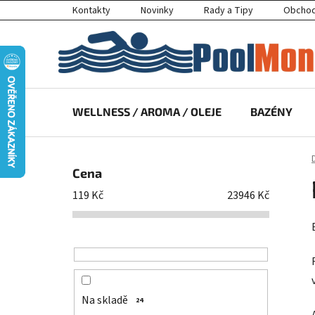
Přejít
Kontakty
Novinky
Rady a Tipy
Obchod
na
obsah
WELLNESS / AROMA / OLEJE
BAZÉNY
P
o
Cena
s
119
Kč
23946
Kč
t
r
a
n
n
í
Na skladě
24
p