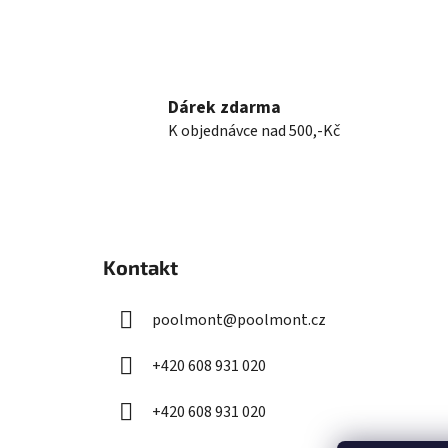
Dárek zdarma
K objednávce nad 500,-Kč
Z
á
Kontakt
p
a
poolmont
@
poolmont.cz
t
í
+420 608 931 020
+420 608 931 020