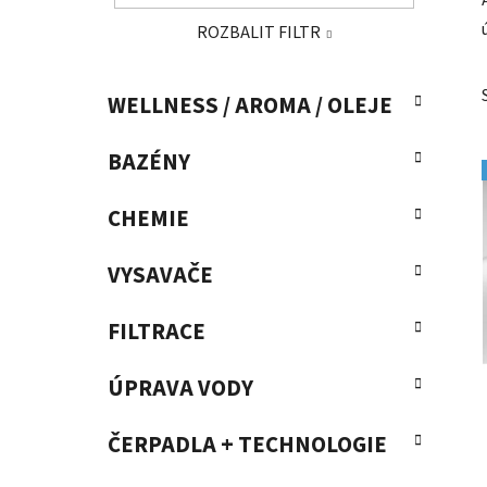
a
ROZBALIT FILTR
n
e
K
Přeskočit
l
WELLNESS / AROMA / OLEJE
a
kategorie
t
BAZÉNY
e
g
o
CHEMIE
r
i
VYSAVAČE
e
FILTRACE
ÚPRAVA VODY
ČERPADLA + TECHNOLOGIE