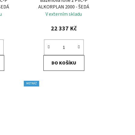
VC-P
Bazénová fólie z PVC-P
ŠEDÁ
ALKORPLAN 2000 - ŠEDÁ
u
V externím skladu
22 337 Kč
DO KOŠÍKU
METRÁŽ