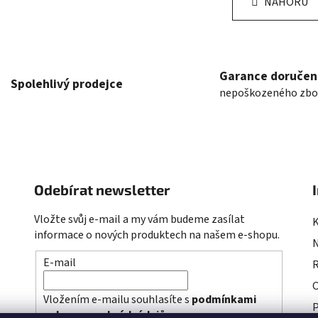
NAHORU
l
n
á
k
o
d
v
a
á
c
n
Garance doručen
í
Spolehlivý prodejce
í
nepoškozeného zbo
p
r
v
k
y
v
Odebírat newsletter
ý
p
Vložte svůj e-mail a my vám budeme zasílat
i
informace o nových produktech na našem e-shopu.
s
u
E-mail
R
Vložením e-mailu souhlasíte s
podmínkami
P
ochrany osobních údajů