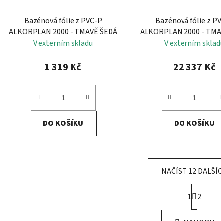
Bazénová fólie z PVC-P
Bazénová fólie z P
ALKORPLAN 2000 - TMAVĚ ŠEDÁ
ALKORPLAN 2000 - TMA
V externím skladu
V externím sklad
1 319 Kč
22 337 Kč
DO KOŠÍKU
DO KOŠÍKU
NAČÍST 12 DALŠÍ
S
1
2
t
O
r
v
á