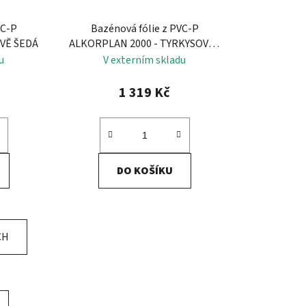
VC-P
Bazénová fólie z PVC-P
VĚ ŠEDÁ
ALKORPLAN 2000 - TYRKYSOVÁ -
CARIBBEAN DREAM
u
V externím skladu
1 319 Kč
DO KOŠÍKU
CH