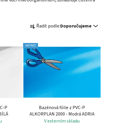
Ř
Řadit podle:
Doporučujeme
a
z
e
METRÁŽ
n
í
p
r
o
d
u
k
VC-P
Bazénová fólie z PVC-P
t
BÍLÁ
ALKORPLAN 2000 - Modrá ADRIA
ů
u
V externím skladu