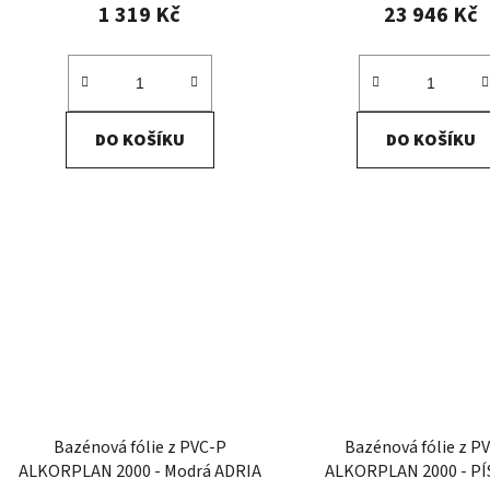
ů
1 319 Kč
23 946 Kč
DO KOŠÍKU
DO KOŠÍKU
Bazénová fólie z PVC-P
Bazénová fólie z P
ALKORPLAN 2000 - Modrá ADRIA
ALKORPLAN 2000 - P