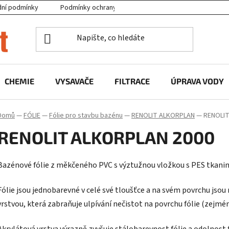
ní podmínky
Podmínky ochrany osobních údajů
Projekty EU
CHEMIE
VYSAVAČE
FILTRACE
ÚPRAVA VODY
Domů
—
FÓLIE
—
Fólie pro stavbu bazénu
—
RENOLIT ALKORPLAN
—
RENOLIT
RENOLIT ALKORPLAN 2000
Bazénové fólie z měkčeného PVC s výztužnou vložkou s PES tkanin
Fólie jsou jednobarevné v celé své tloušťce a na svém povrchu jso
vrstvou, která zabraňuje ulpívání nečistot na povrchu fólie (zejmé
Akrylátová vrstva výrazně zvyšuje stálobarevnost fólie a odolnost