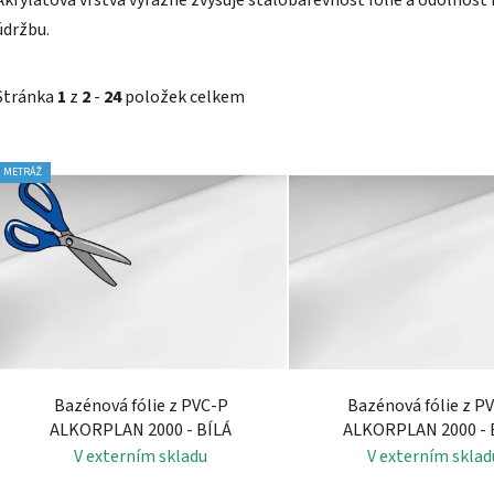
údržbu.
Stránka
1
z
2
-
24
položek celkem
V
METRÁŽ
ý
p
i
s
p
r
o
d
Bazénová fólie z PVC-P
Bazénová fólie z P
u
ALKORPLAN 2000 - BÍLÁ
ALKORPLAN 2000 - 
k
V externím skladu
V externím sklad
t