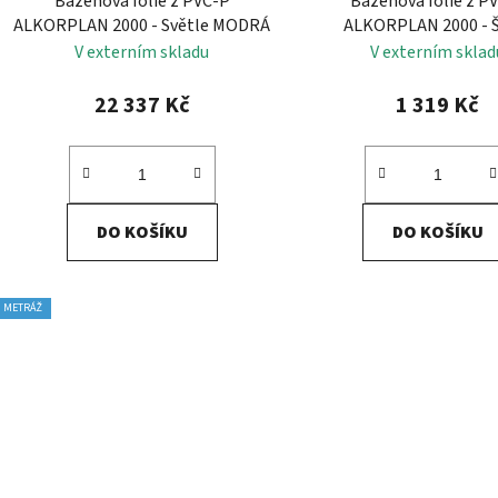
Bazénová fólie z PVC-P
Bazénová fólie z P
ALKORPLAN 2000 - Světle MODRÁ
ALKORPLAN 2000 - 
V externím skladu
V externím sklad
22 337 Kč
1 319 Kč
DO KOŠÍKU
DO KOŠÍKU
METRÁŽ