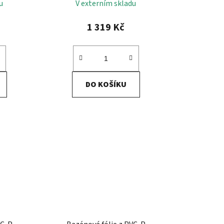
u
V externím skladu
1 319 Kč
DO KOŠÍKU