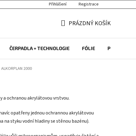
Přihlášení
Registrace
PRÁZDNÝ KOŠÍK
NÁKUPNÍ
KOŠÍK
ČERPADLA + TECHNOLOGIE
FÓLIE
PROTIPROU
 ALKORPLAN 2000
y a ochranou akrylátovou vrstvou.
u navíc opatřeny jednou ochrannou akrylátovou
na na styku vodní hladiny se stěnou bazénu).
 fólie vůči mikroorganismům, usnadňuje čistění a