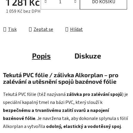
1 281 Kč
DO KOŠÍKU
1 059 Kč bez DPH
Měrná cena:
Tisk
Zeptat se
Hlídat
Popis
Diskuze
Tekutá PVC fólie / zálivka Alkorplan – pro
zalévání a utěsnění spojů bazénové fólie
Tekutá PVC fólie (též nazývaná
zálivka pro zalévání spojů
) je
speciální kapalný tmel na bázi PVC, který slouží k
bezpečnému a trvanlivému zalití svarů a napojení
bazénové fólie
. Je navržena tak, aby dokonale splynula s fólií
Alkorplan a vytvořila
odolný, elastický a vodotěsný spoj
.