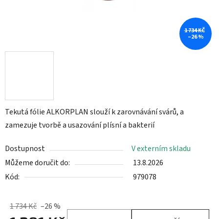
1 734 KČ
–26 %
Tekutá fólie ALKORPLAN slouží k zarovnávání svárů, a
zamezuje tvorbě a usazování plísní a bakterií
Dostupnost
V externím skladu
Můžeme doručit do:
13.8.2026
Kód:
979078
1 734 Kč
–26 %