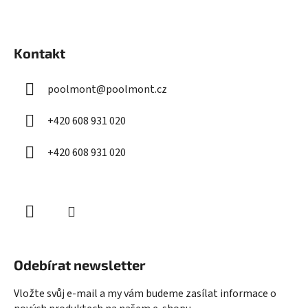
Z
á
Kontakt
p
a
poolmont
@
poolmont.cz
t
í
+420 608 931 020
+420 608 931 020
Odebírat newsletter
Vložte svůj e-mail a my vám budeme zasílat informace o