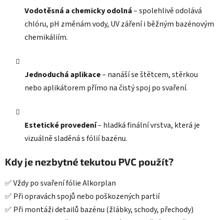
Vodotěsná a chemicky odolná
– spolehlivě odolává
chlóru, pH změnám vody, UV záření i běžným bazénovým
chemikáliím.
Jednoduchá aplikace
– nanáší se štětcem, stěrkou
nebo aplikátorem přímo na čistý spoj po svaření.
Estetické provedení
– hladká finální vrstva, která je
vizuálně sladěná s fólií bazénu.
Kdy je nezbytné tekutou PVC použít?
✅ Vždy po svaření fólie Alkorplan
✅ Při opravách spojů nebo poškozených partií
✅ Při montáži detailů bazénu (žlábky, schody, přechody)