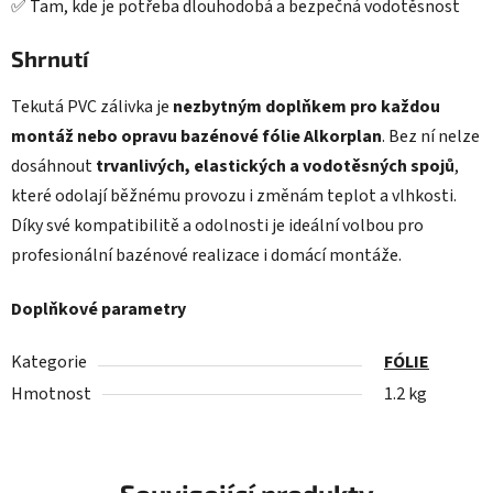
✅ Tam, kde je potřeba dlouhodobá a bezpečná vodotěsnost
Shrnutí
Tekutá PVC zálivka je
nezbytným doplňkem pro každou
montáž nebo opravu bazénové fólie Alkorplan
. Bez ní nelze
dosáhnout
trvanlivých, elastických a vodotěsných spojů
,
které odolají běžnému provozu i změnám teplot a vlhkosti.
Díky své kompatibilitě a odolnosti je ideální volbou pro
profesionální bazénové realizace i domácí montáže.
Doplňkové parametry
Kategorie
FÓLIE
Hmotnost
1.2 kg