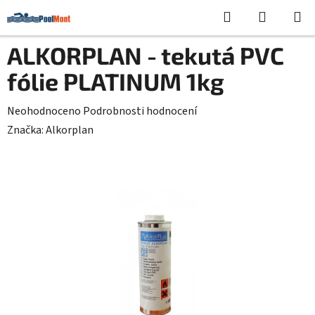
Přejít
Hledat
NÁKUPN
na
KOŠÍK
obsah
P
ALKORPLAN - tekutá PVC
o
fólie PLATINUM 1kg
s
t
Průměrné
Neohodnoceno
Podrobnosti hodnocení
r
hodnocení
Značka:
Alkorplan
a
produktu
n
je
n
0,0
í
z
p
5
a
hvězdiček.
n
e
l