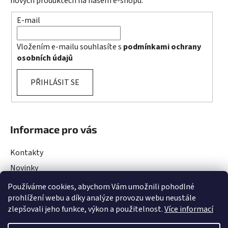
nových produktech na našem e-shopu.
E-mail
Vložením e-mailu souhlasíte s
podmínkami ochrany
osobních údajů
PŘIHLÁSIT SE
Informace pro vás
Kontakty
Novinky
Rady a Tipy
Používáme cookies, abychom Vám umožnili pohodlné
prohlížení webu a díky analýze provozu webu neustále
Obchodní podmínky
zlepšovali jeho funkce, výkon a použitelnost.
Více informací
Podmínky ochrany osobních údajů