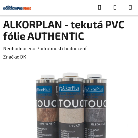
Přejít
Hledat
NÁKUPN
na
KOŠÍK
obsah
ALKORPLAN - tekutá PVC
fólie AUTHENTIC
Průměrné
Neohodnoceno
Podrobnosti hodnocení
hodnocení
Značka:
DK
produktu
je
0,0
z
5
hvězdiček.