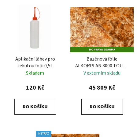
DOPRAVA ZDARMA
Aplikační láhev pro
Bazénová fólie
tekutou folii 0,5L
ALKORPLAN 3000 TOUCH
- AUTHENTIC
Skladem
V externím skladu
120 Kč
45 809 Kč
DO KOŠÍKU
DO KOŠÍKU
METRÁŽ