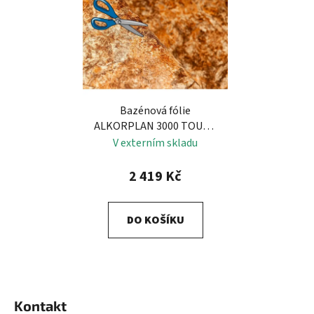
Bazénová fólie
ALKORPLAN 3000 TOUCH
- AUTHENTIC
metráž
V externím skladu
2 419 Kč
DO KOŠÍKU
Z
á
Kontakt
p