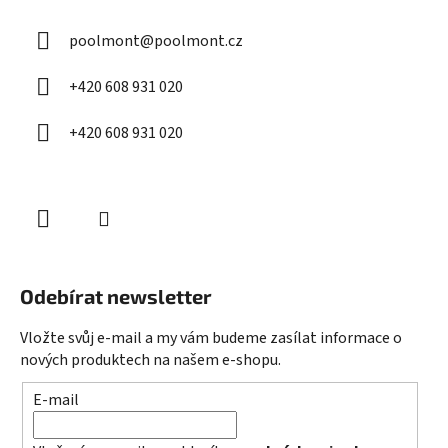
a
poolmont
@
poolmont.cz
t
í
+420 608 931 020
+420 608 931 020
Odebírat newsletter
Vložte svůj e-mail a my vám budeme zasílat informace o
nových produktech na našem e-shopu.
E-mail