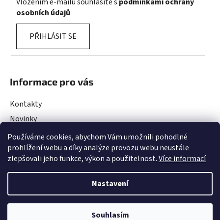
Vložením e-mailu souhlasíte s
podmínkami ochrany
osobních údajů
PŘIHLÁSIT SE
Informace pro vás
Kontakty
Novinky
Rady a Tipy
Používáme cookies, abychom Vám umožnili pohodlné
prohlížení webu a díky analýze provozu webu neustále
Obchodní podmínky
zlepšovali jeho funkce, výkon a použitelnost.
Více informací
Podmínky ochrany osobních údajů
Projekty EU
Nastavení
DOVOLENÁ ve dnech 10.08 - 13.08.2026. Objednávky budou vyřízeny po
Souhlasím
Vytvořil Shoptet
&
Upravilo
TamToMy