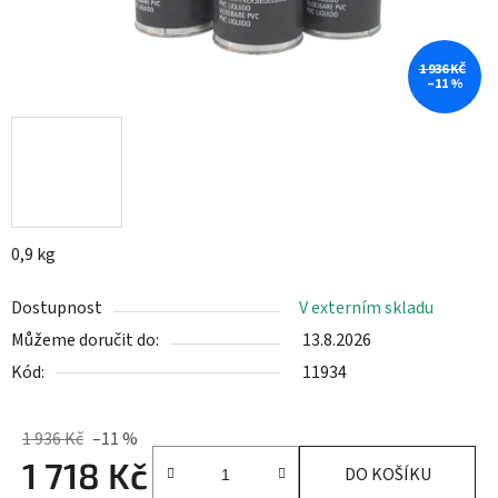
1 936 KČ
–11 %
0,9 kg
Dostupnost
V externím skladu
Můžeme doručit do:
13.8.2026
Kód:
11934
1 936 Kč
–11 %
1 718 Kč
DO KOŠÍKU